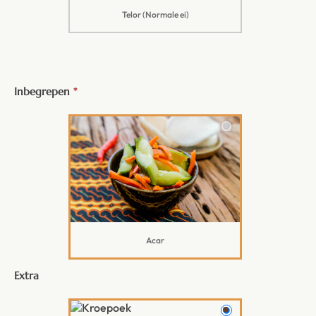
Telor (Normale ei)
Inbegrepen
*
Acar
Extra