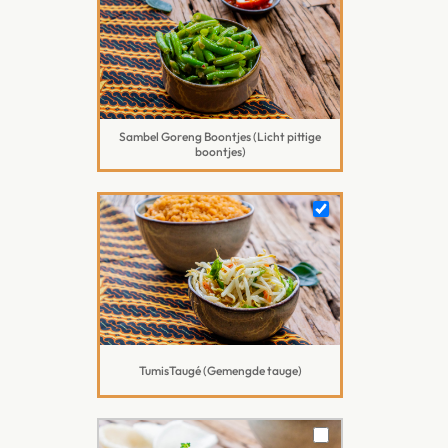
Sambel Goreng Boontjes (Licht pittige
boontjes)
TumisTaugé (Gemengde tauge)