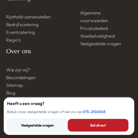
Algemene
Rijsttafel samenstellen
voorwaarden
Bedrijfscatering
Privacybeleid
Eventcatering
Voedselveiligheid
Regio’s
Veelgestelde vragen
Over ons
Wie zijn wij?
Beoordelingen
Sitemap
Blog
Heeft u een vraag?
© 2026, Website ontwikkeld door
SAM Online Marketing
&
Bekijk onze veelgestelde vragen of bel ons op
075-2102045
Webdesign
.
“Catering- en partyservice sinds 1992”
Veelgestelde vragen
Bel direct