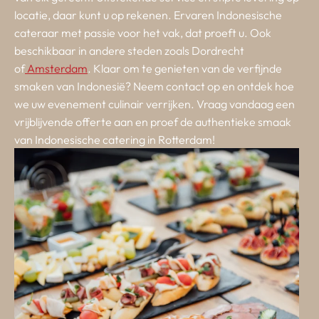
locatie, daar kunt u op rekenen. Ervaren Indonesische
cateraar met passie voor het vak, dat proeft u. Ook
beschikbaar in andere steden zoals Dordrecht
of
Amsterdam
. Klaar om te genieten van de verfijnde
smaken van Indonesië? Neem contact op en ontdek hoe
we uw evenement culinair verrijken. Vraag vandaag een
vrijblijvende offerte aan en proef de authentieke smaak
van Indonesische catering in Rotterdam!