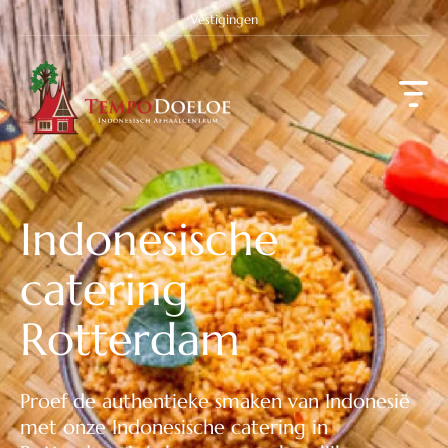
Vestigingen
Indonesische
catering
Rotterdam
Proef de authentieke smaken van Indonesië
met onze Indonesische catering in