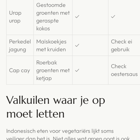
Gestoomde
Urap
groenten met
✓
✓
urap
geraspte
kokos
Perkedel
Maïskoekjes
Check ei
✓
jagung
met kruiden
gebruik
Roerbak
Check
Cap cay
groenten met
✓
oestersaus
ketjap
Valkuilen waar je op
moet letten
Indonesisch eten voor vegetariërs lijkt soms
veiliger dan het is. Niet alles wat groen oogt is ook