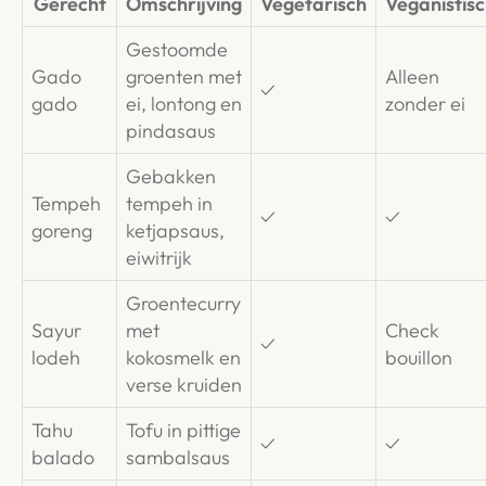
Gerecht
Omschrijving
Vegetarisch
Veganistis
Gestoomde
Gado
groenten met
Alleen
✓
gado
ei, lontong en
zonder ei
pindasaus
Gebakken
Tempeh
tempeh in
✓
✓
goreng
ketjapsaus,
eiwitrijk
Groentecurry
Sayur
met
Check
✓
lodeh
kokosmelk en
bouillon
verse kruiden
Tahu
Tofu in pittige
✓
✓
balado
sambalsaus