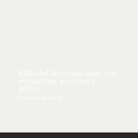
Rijsttafel bestellen voor een
verjaardag: zo maak je
indruk
Ireng Maulana
1 jul 2026